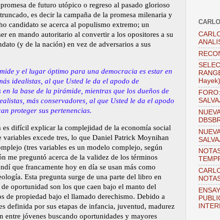
promesa de futuro utópico o regreso al pasado glorioso
truncado, es decir la campaña de la promesa milenaria y
CARLO
icho candidato se acerca al populismo extremo; un
CARLO
r en mando autoritario al convertir a los opositores a su
ANALI
ato (y de la nación) en vez de adversarios a sus
RECO
SELEC
ámide y el lugar óptimo para una democracia es estar en
RANGEL
más idealistas, al que Usted le da el apodo de
Hayek
 en la base de la pirámide, mientras que los dueños de
FORO:
SALVA
alistas, más conservadores, al que Usted le da el apodo
can proteger sus pertenencias.
NUEVA
DBSB
 es difícil explicar la complejidad de la economía social
NUEVA
e variables excede tres, lo que Daniel Patrick Moynihan
SALVA
mplejo (tres variables es un modelo complejo, seg
ú
n
NOTAS
n me preguntó acerca de la validez de los términos
TEMPR
pondí que francamente hoy en día se usan más como
CARLO
ología. Esta pregunta surge de una parte del libro en
NOTAS
de oportunidad son los que caen bajo el manto del
ENSAY
os de propiedad bajo el llamado derechismo. Debido a
PUBLI
INTER
es definida por sus etapas de infancia, juventud, madurez
ión entre jóvenes buscando oportunidades y mayores