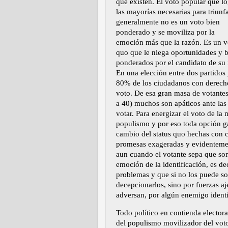
que existen. El voto popular que l
las mayorías necesarias para triunf
generalmente no es un voto bien
ponderado y se moviliza por la
emoción más que la razón. Es un vo
quo que le niega oportunidades y b
ponderados por el candidato de su 
En una elección entre dos partidos p
80% de los ciudadanos con derecho 
voto. De esa gran masa de votante
a 40) muchos son apáticos ante las 
votar. Para energizar el voto de la 
populismo y por eso toda opción g
cambio del status quo hechas con c
promesas exageradas y evidentement
aun cuando el votante sepa que son
emoción de la identificación, es dec
problemas y que si no los puede sol
decepcionarlos, sino por fuerzas aj
adversan, por algún enemigo identi
Todo político en contienda electora
del populismo movilizador del vot