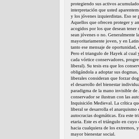
protegiendo sus activos acumulados
interpretación que usted aparenteme
y los jóvenes izquierdistas. Eso se
Aquellos que ofrecen proteger y amp
acogidos por los que desean tener 
sean jóvenes o no. Generalmente l
mayoritariamente joven, y en Latino
tanto ese mensaje de oportunidad, e
Pero el triangulo de Hayek al cual 
cada vórtice conservadores, progres
liberal). Su tesis era que los conse
obligándola a adoptar sus dogmas, 
liberales consideran que forzar d
el desarrollo del bienestar individ
paradigma de la mano invisible de
conservador se ilustran con las aut
Inquisición Medieval. La crítica q
liberal se desarrolla el anarquismo 
autocracias dogmáticas. Era este tri
etaria. Este es el triángulo en cuy
hacia cualquiera de los extremos, 
mayor bienestar social.