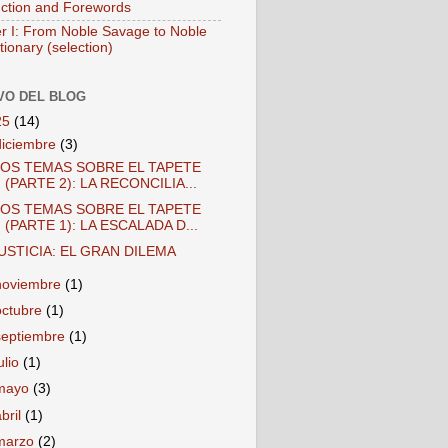
uction and Forewords
r I: From Noble Savage to Noble
ionary (selection)
VO DEL BLOG
25
(14)
diciembre
(3)
OS TEMAS SOBRE EL TAPETE
(PARTE 2): LA RECONCILIA...
OS TEMAS SOBRE EL TAPETE
(PARTE 1): LA ESCALADA D...
USTICIA: EL GRAN DILEMA
noviembre
(1)
octubre
(1)
septiembre
(1)
ulio
(1)
mayo
(3)
abril
(1)
marzo
(2)