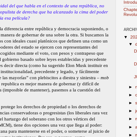
Introd
dal del que habla en el contexto de una república, no
Chapte
populista de derecha que ha alcanzado la cima del poder
Revolut
a esa película?
a diferencia entre república y democracia suponiendo, o
ARCHI
a manera de gobernar de una sobre la otra. Si buscamos la
▼
20
os con ideales cuasi platónicos que definen una como un
▼
poderes del estado se ejercen con representantes del
D
scogidos mediante el voto, con pesos y contrapeso que
el gobierno basado sobre leyes establecidas y precedente
D
es decir directa (como ha sugerido Elon Musk instituir en
 institucionalidad, precedente y legado, y fácilmente
J
 las mayorías” con plebiscitos a diestra y siniestra –
mob
 republica es mejor manera de gobernar (y difícil de
►
 (imposible de mantener), pasemos a la cuestión del
►
►
e protege los derechos de propiedad o los derechos de
►
j
ias conservadoras o progresistas (los liberales rara vez
el hartazgo del soberano con los otros vértices del
►
MCM), tiene dos opciones una vez que llega al poder:
►
cana para mantenerse en el poder, o someterse al juicio de
►