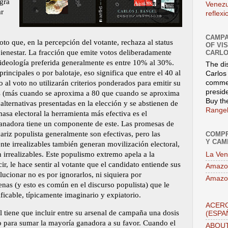
ogra
Venezu
ar
reflex
CAMPA
to que, en la percepción del votante, rechaza al status
OF VI
ienestar. La fracción que emite votos deliberadamente
CARLO
ideología preferida generalmente es entre 10% al 30%.
The di
rincipales o por balotaje, eso significa que entre el 40 al
Carlos 
commen
al voto no utilizarán criterios ponderados para emitir su
presid
s (más cuando se aproxima a 80 que cuando se aproxima
Buy th
alternativas presentadas en la elección y se abstienen de
Rangel
masa electoral la herramienta más efectiva es el
anadora tiene un componente de este. Las promesas de
ariz populista generalmente son efectivas, pero las
COMPR
Y CAM
e irrealizables también generan movilización electoral,
 irrealizables. Este populismo extremo apela a la
La Ven
ir, le hace sentir al votante que el candidato entiende sus
Amazo
ucionar no es por ignorarlos, ni siquiera por
Amazo
enas (y esto es común en el discurso populista) que le
ficable, típicamente imaginario y expiatorio.
ACERC
l tiene que incluir entre su arsenal de campaña una dosis
(ESPA
o para sumar la mayoría ganadora a su favor. Cuando el
ABOUT