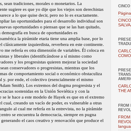
, sean tradiciones, morales o monetarios. La
CINCO
nte sugiere es que yo dije que los viejos son derechistas
Página
 parece a lo que quise decir, pero no lo es exactamente.
CINCO
liar las oportunidades para el desarrollo individual son
SALVA
nuevas oportunidades o piensan que se las han quitado,
a demografía en busca de oportunidades es
américa la pirámide etaria tiene una amplia base, por lo
PRESE
TRADU
l clásicamente izquierdista, reverbera en este continente.
yo me refería es otra dimensión de variables. Él coloca en
CARLO
COMO 
istas y liberales (identificándose a sí mismo como
rvadores y los progresistas quieren mejorar la sociedad
sean conservadores o progresistas, mientras que los
PRESE
ogmas de comportamiento social o económico obstaculiza
TRANS
AMERI
ual y. por ende, el colectivo (esencialmente el mismo
 Adam Smith). Los extremos del dogma progresista y el
CARLO
THE A
ocracias sostenidas en la Unión Soviética y con la
ue se le hace a este modelo de Hayek es que en el extremo
el cual, creando un vacío de poder, es vulnerable a otras
FROM 
angulo al cual me refería en la entrevista, no la pirámide
REVOL
o centro se encuentra la democracia, siempre en pugna
FROM 
y generando el caos creativo y renovación que produce el
REVOL
langua