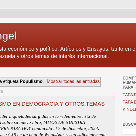
ngel
sta económico y político. Artículos y Ensayos, tanto en 
zuela y otros temas de interés internacional.
COMPR
a etiqueta
Populismo
.
Mostrar todas las entradas
HUMAN
PARA 
24
TAPA D
TAPA B
ISMO EN DEMOCRACIA Y OTROS TEMAS
KINDL
nder inquietudes surgidas en la video-entrevista de
el sobre su nuevo libro, MITOS DE NUESTRA
BUSCA
 PARA HOY conducida el 7 de diciembre, 2024.
das a CJR en un chat de WhatsApp, y son suficientemente