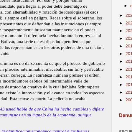
uertes instituciones. Por eso, y porque -como
►
ndidato para llegar al poder debe tener algo de
al con alternabilidad y rotación de ideologías (el caos
►
20
l), siempre está en peligro. Recae sobre el soberano, los
►
20
epresentantes que defiendan a las instituciones (siempre
ue trasparentemente buscarán mantenerse en el poder
►
20
e momento la referencia hecha durante la entrevista al
►
20
Bolívar, una serie de escribas independientes que
►
20
 de los representantes en los otros poderes de una nación.
iente.
►
20
►
20
 termina es no darse cuenta de que el proceso de gobierno
n proceso interminable, inacabable, sin fin y perfectible
►
20
 errar, corregir. La naturaleza humana prefiere el orden
►
20
la incertidumbre caótica (el interminable valle de
►
20
esa destrucción creativa de la cual hablaba Schumpeter
►
20
ue existe la innovación y el avance en todos los aspectos
dad. Estancarse es morir. La película no acaba.
►
20
:43 usted habla de que China ha hecho cambios y difiere
 comunistas en su manejo de la economía, aunque
Denun
 la planificación económica central o las fuertes
SEGUI