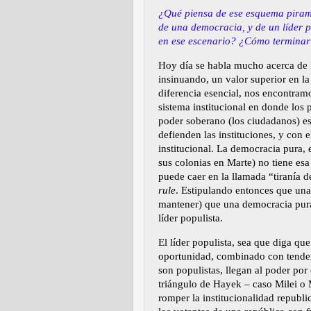
¿Qué piensa de ese esquema pirami
de una democracia, y de un líder 
en ese escenario? ¿Cómo terminarí
Hoy día se habla mucho acerca de l
insinuando, un valor superior en l
diferencia esencial, nos encontram
sistema institucional en donde los 
poder soberano (los ciudadanos) e
defienden las instituciones, y con 
institucional. La democracia pura, 
sus colonias en Marte) no tiene esa
puede caer en la llamada “tiranía de
rule
. Estipulando entonces que una
mantener) que una democracia pura
l
í
der populista.
El líder populista, sea que diga qu
oportunidad, combinado con tendenc
son populistas, llegan al poder por 
triángulo de Hayek – caso Milei o 
romper la institucionalidad republi