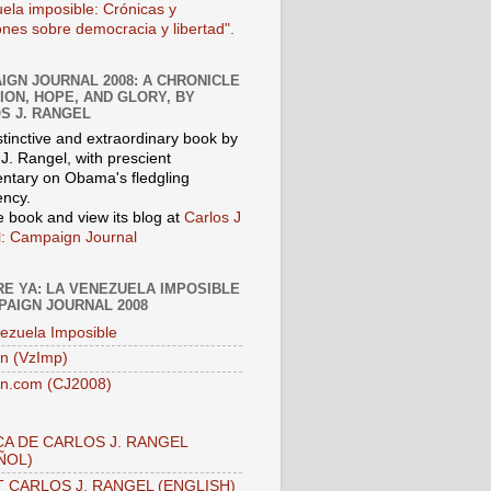
ela imposible: Crónicas y
iones sobre democracia y libertad".
IGN JOURNAL 2008: A CHRONICLE
SION, HOPE, AND GLORY, BY
S J. RANGEL
stinctive and extraordinary book by
J. Rangel, with prescient
tary on Obama's fledgling
ency.
e book and view its blog at
Carlos J
: Campaign Journal
E YA: LA VENEZUELA IMPOSIBLE
PAIGN JOURNAL 2008
ezuela Imposible
n (VzImp)
n.com (CJ2008)
A DE CARLOS J. RANGEL
ÑOL)
 CARLOS J. RANGEL (ENGLISH)