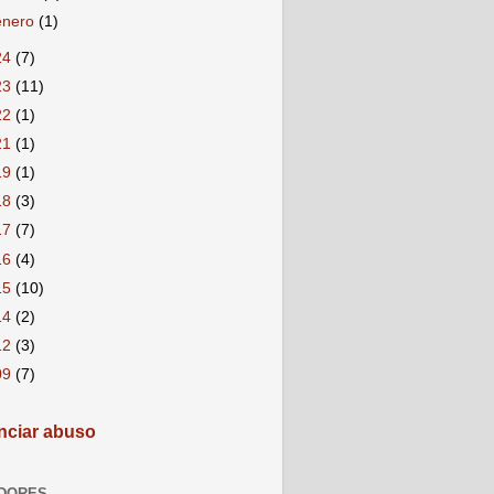
enero
(1)
24
(7)
23
(11)
22
(1)
21
(1)
19
(1)
18
(3)
17
(7)
16
(4)
15
(10)
14
(2)
12
(3)
09
(7)
ciar abuso
DORES