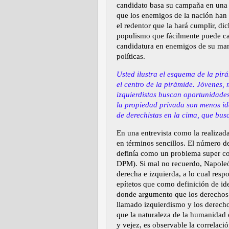
candidato basa su campaña en una 
que los enemigos de la nación han 
el redentor que la hará cumplir, d
populismo que fácilmente puede cae
candidatura en enemigos de su mand
políticas.
Usted ilustra el esquema de la pir
el centro de la pirámide. Jóvenes, 
izquierdistas buscan oportunidades
la propiedad privada son menos ide
de derechistas en la cima, que bus
En una entrevista como la realizada
en términos sencillos. El número d
definía como un problema super co
DPM). Si mal no recuerdo, Napoleó
derecha e izquierda, a lo cual res
epítetos que como definición de ide
donde argumento que los derechos 
llamado izquierdismo y los derech
que la naturaleza de la humanidad 
y vejez, es observable la correlac