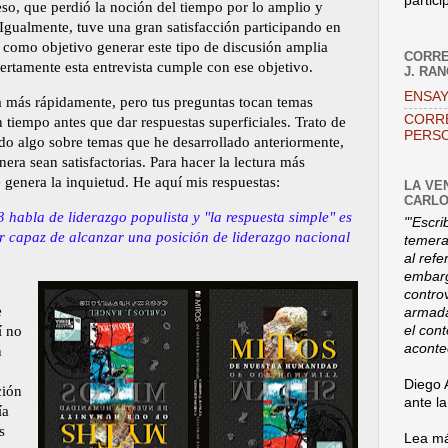
partici
eso, que perdió la noción del tiempo por lo amplio y
 Igualmente, tuve una gran satisfacción participando en
e como objetivo generar este tipo de discusión amplia
CORRE
iertamente esta entrevista cumple con ese objetivo.
J. RA
ENSAY
 más rápidamente, pero tus preguntas tocan temas
CORR
 tiempo antes que dar respuestas superficiales. Trato de
PERSO
do algo sobre temas que he desarrollado anteriormente,
ra sean satisfactorias. Para hacer la lectura más
 genera la inquietud. He aquí mis respuestas:
LA VE
CARLO
 habla de liderazgo populista y "la respuesta simple" es
"'Escri
r capaz de alcanzar una posición de liderazgo nacional
temerar
al refe
embarg
contro
e
armada
el con
í no
aconte
n
Diego 
ción
ante l
ía
s
Lea má