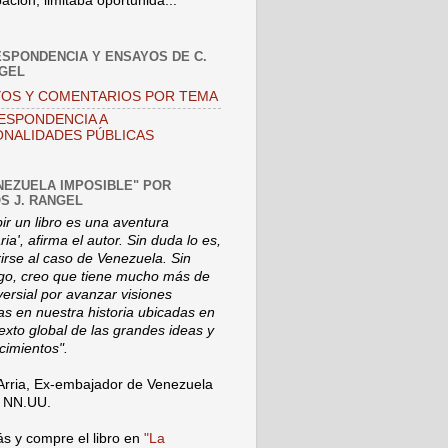
pación, limitaba oportunida...
SPONDENCIA Y ENSAYOS DE C.
NGEL
OS Y COMENTARIOS POR TEMA
ESPONDENCIA A
NALIDADES PÚBLICAS
NEZUELA IMPOSIBLE" POR
S J. RANGEL
bir un libro es una aventura
ia', afirma el autor. Sin duda lo es,
rirse al caso de Venezuela. Sin
o, creo que tiene mucho más de
versial por avanzar visiones
s en nuestra historia ubicadas en
texto global de las grandes ideas y
cimientos".
Arria, Ex-embajador de Venezuela
a NN.UU.
s y compre el libro en
"La