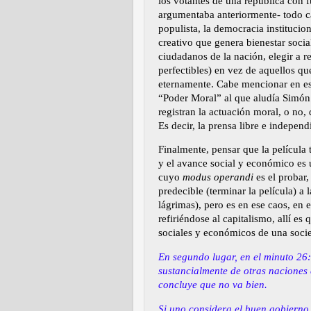
los votantes de una república con f
argumentaba anteriormente- todo ca
populista, la democracia institucion
creativo que genera bienestar socia
ciudadanos de la nación, elegir a r
perfectibles) en vez de aquellos q
eternamente. Cabe mencionar en est
“Poder Moral” al que aludía Simón 
registran la actuación moral, o no,
Es decir, la prensa libre e independ
Finalmente, pensar que la película
y el avance social y económico es u
cuyo
modus operandi
es el probar,
predecible (terminar la pel
í
cula) a 
l
á
grimas), pero es en ese caos, en 
refiriéndose al capitalismo, all
í
es q
sociales y económicos de una socie
En segundo lugar, en el minuto 26
sustancialmente de otras naciones
concluye que no va bien.
Si uno considera el buen gobierno,