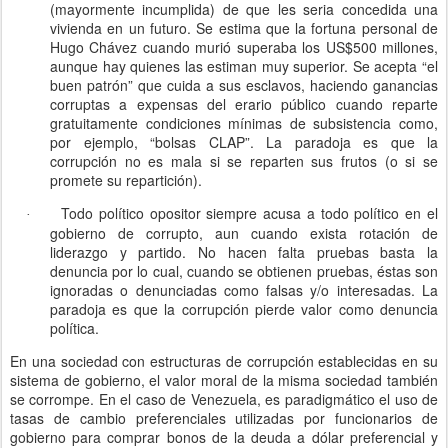
(mayormente incumplida) de que les seria concedida una
vivienda en un futuro. Se estima que la fortuna personal de
Hugo Chávez cuando murió superaba los US$500 millones,
aunque hay quienes las estiman muy superior. Se acepta “el
buen patrón” que cuida a sus esclavos, haciendo ganancias
corruptas a expensas del erario público cuando reparte
gratuitamente condiciones mínimas de subsistencia como,
por ejemplo, “bolsas CLAP”. La paradoja es que la
corrupción no es mala si se reparten sus frutos (o si se
promete su repartición).
Todo político opositor siempre acusa a todo político en el
·
gobierno de corrupto, aun cuando exista rotación de
liderazgo y partido. No hacen falta pruebas basta la
denuncia por lo cual, cuando se obtienen pruebas, éstas son
ignoradas o denunciadas como falsas y/o interesadas. La
paradoja es que la corrupción pierde valor como denuncia
política.
En una sociedad con estructuras de corrupción establecidas en su
sistema de gobierno, el valor moral de la misma sociedad también
se corrompe. En el caso de Venezuela, es paradigmático el uso de
tasas de cambio preferenciales utilizadas por funcionarios de
gobierno para comprar bonos de la deuda a dólar preferencial y