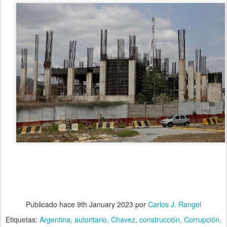
Publicado hace
9th January 2023
por
Carlos J. Rangel
Etiquetas:
Argentina
autoritario
Chavez
construcción
Corrupción