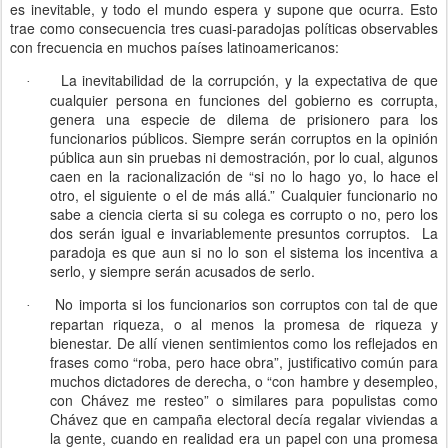
es inevitable, y todo el mundo espera y supone que ocurra. Esto
trae como consecuencia tres cuasi-paradojas políticas observables
con frecuencia en muchos países latinoamericanos:
La inevitabilidad de la corrupción, y la expectativa de que
·
cualquier persona en funciones del gobierno es corrupta,
genera una especie de dilema de prisionero para los
funcionarios públicos. Siempre serán corruptos en la opinión
pública aun sin pruebas ni demostración, por lo cual, algunos
caen en la racionalización de “si no lo hago yo, lo hace el
otro, el siguiente o el de más allá.” Cualquier funcionario no
sabe a ciencia cierta si su colega es corrupto o no, pero los
dos serán igual e invariablemente presuntos corruptos. La
paradoja es que aun si no lo son el sistema los incentiva a
serlo, y siempre serán acusados de serlo.
No importa si los funcionarios son corruptos con tal de que
·
repartan riqueza, o al menos la promesa de riqueza y
bienestar. De allí vienen sentimientos como los reflejados en
frases como “roba, pero hace obra”, justificativo común para
muchos dictadores de derecha, o “con hambre y desempleo,
con Chávez me resteo” o similares para populistas como
Chávez que en campaña electoral decía regalar viviendas a
la gente, cuando en realidad era un papel con una promesa