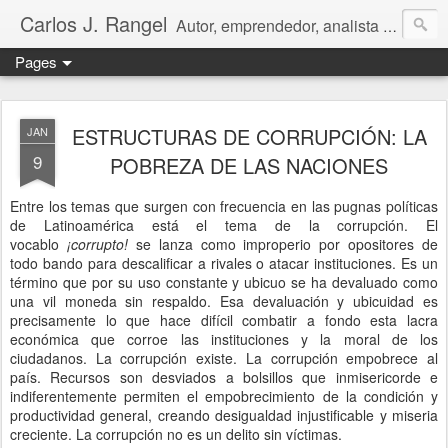
Carlos J. Rangel
Autor, emprendedor, analista económico y político. Artículos y Ensayos, tanto en español como en inglés, sobre la condición de Venezuela y otros temas de interés internacional.
Pages
ESTRUCTURAS DE CORRUPCIÓN: LA
JAN
9
POBREZA DE LAS NACIONES
Entre los temas que surgen con frecuencia en las pugnas políticas
de Latinoamérica está el tema de la corrupción. El
vocablo
¡corrupto!
se lanza como improperio por opositores de
todo bando para descalificar a rivales o atacar instituciones. Es un
término que por su uso constante y ubicuo se ha devaluado como
una vil moneda sin respaldo. Esa devaluación y ubicuidad es
precisamente lo que hace difícil combatir a fondo esta lacra
económica que corroe las instituciones y la moral de los
ciudadanos. La corrupción existe. La corrupción empobrece al
país. Recursos son desviados a bolsillos que inmisericorde e
indiferentemente permiten el empobrecimiento de la condición y
productividad general, creando desigualdad injustificable y miseria
creciente. La corrupción no es un delito sin víctimas.