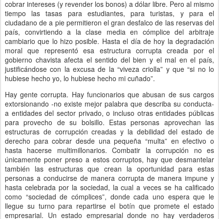
cobrar intereses (y revender los bonos) a dólar libre. Pero al mismo
tiempo las tasas para estudiantes, para turistas, y para el
ciudadano de a pie permitieron el gran desfalco de las reservas del
país, convirtiendo a la clase media en cómplice del arbitraje
cambiario que lo hizo posible. Hasta el día de hoy la degradación
moral que representó esa estructura corrupta creada por el
gobierno chavista afecta el sentido del bien y el mal en el país,
justificándose con la excusa de la “viveza criolla” y que “si no lo
hubiese hecho yo, lo hubiese hecho mi cuñado”.
Hay gente corrupta. Hay funcionarios que abusan de sus cargos
extorsionando -no existe mejor palabra que describa su conducta-
a entidades del sector privado, o incluso otras entidades públicas
para provecho de su bolsillo. Estas personas aprovechan las
estructuras de corrupción creadas y la debilidad del estado de
derecho para cobrar desde una pequeña “multa” en efectivo o
hasta hacerse multimillonarios. Combatir la corrupción no es
únicamente poner preso a estos corruptos, hay que desmantelar
también las estructuras que crean la oportunidad para estas
personas a conducirse de manera corrupta de manera impune y
hasta celebrada por la sociedad, la cual a veces se ha calificado
como “sociedad de cómplices”, donde cada uno espera que le
llegue su turno para repartirse el botín que promete el estado
empresarial. Un estado empresarial donde no hay verdaderos