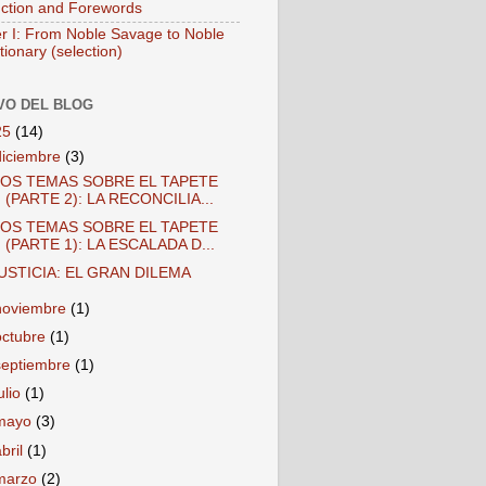
uction and Forewords
r I: From Noble Savage to Noble
ionary (selection)
VO DEL BLOG
25
(14)
diciembre
(3)
OS TEMAS SOBRE EL TAPETE
(PARTE 2): LA RECONCILIA...
OS TEMAS SOBRE EL TAPETE
(PARTE 1): LA ESCALADA D...
USTICIA: EL GRAN DILEMA
noviembre
(1)
octubre
(1)
septiembre
(1)
ulio
(1)
mayo
(3)
abril
(1)
marzo
(2)