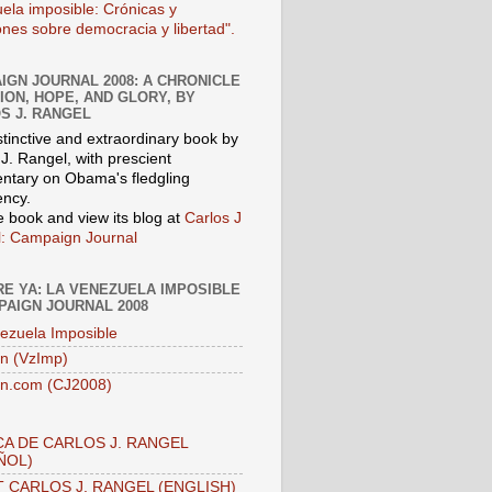
ela imposible: Crónicas y
iones sobre democracia y libertad".
IGN JOURNAL 2008: A CHRONICLE
SION, HOPE, AND GLORY, BY
S J. RANGEL
stinctive and extraordinary book by
J. Rangel, with prescient
tary on Obama's fledgling
ency.
e book and view its blog at
Carlos J
: Campaign Journal
E YA: LA VENEZUELA IMPOSIBLE
PAIGN JOURNAL 2008
ezuela Imposible
n (VzImp)
n.com (CJ2008)
A DE CARLOS J. RANGEL
ÑOL)
 CARLOS J. RANGEL (ENGLISH)