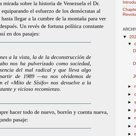
Introd
 mirada sobre la historia de Venezuela el Dr.
Chapte
 equiparando el esfuerzo de los demócratas al
Revolut
 hasta llegar a la cumbre de la montaña para ver
después. Un revés de fortuna política constante
ARCHI
así en dos pasajes:
▼
20
▼
D
nes a la vista, la de la deconstrucción de
cabo nos ha pulverizado como sociedad,
D
sencia del mal radical y que lleva algo
partir de 1989 —no nos olvidemos de
J
 el «Mito de Sísifo» nos devuelve a la
►
stante y vicioso recomienzo.
►
►
►
j
mpre hacer todo de nuevo, borrón y cuenta nueva,
►
gundo pasaje:
►
►