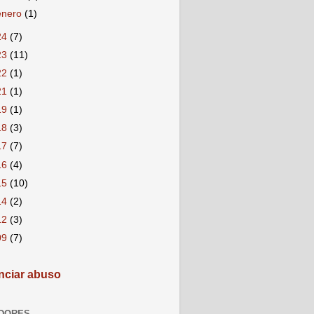
enero
(1)
24
(7)
23
(11)
22
(1)
21
(1)
19
(1)
18
(3)
17
(7)
16
(4)
15
(10)
14
(2)
12
(3)
09
(7)
ciar abuso
DORES