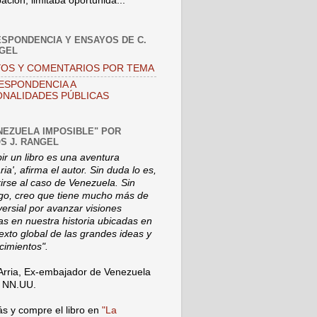
pación, limitaba oportunida...
SPONDENCIA Y ENSAYOS DE C.
NGEL
OS Y COMENTARIOS POR TEMA
ESPONDENCIA A
NALIDADES PÚBLICAS
NEZUELA IMPOSIBLE" POR
S J. RANGEL
bir un libro es una aventura
ia', afirma el autor. Sin duda lo es,
rirse al caso de Venezuela. Sin
o, creo que tiene mucho más de
versial por avanzar visiones
s en nuestra historia ubicadas en
texto global de las grandes ideas y
cimientos".
Arria, Ex-embajador de Venezuela
a NN.UU.
s y compre el libro en
"La