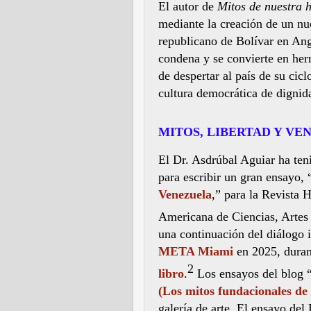
El autor de
Mitos de nuestra
mediante la creación de un n
republicano de Bolívar en Ango
condena y se convierte en her
de despertar al país de su cicl
cultura democrática de dignid
MITOS, LIBERTAD Y VE
El Dr. Asdrúbal Aguiar ha teni
para escribir un gran ensayo, 
Venezuela
,” para la Revista
Americana de Ciencias, Artes 
una continuación del diálogo 
META Miami
en 2025, duran
2
libro
.
Los ensayos del blog 
(Los mitos fundacionales de
galería de arte. El ensayo del