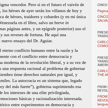
igma vencedor. Pero si en el futuro el vaivén de
CINCO
, los héroes de ayer serán los villanos de hoy y
Página
ca de héroes, traidores y cobardes (y en mi única
CINCO
SALVA
 Venezuela en el libro, salvo un breve
in
nas páginas antes, y un epígrafe posterior) uso el
PRESE
y sus reveses de fortuna. He aquí una
TRADU
l nuevo ensayo del Dr. Aguiar.
CARLO
COMO 
l eterno conflicto humano entre la razón y la
ente con el conflicto entre democracia y
PRESE
TRANS
a moderna de la revolución liberal, y a su vez de
AMERI
es una respuesta racional al problema de gobernar
CARLO
iembro tiene derechos naturales por igual, y
THE A
similes. La autocracia es un sistema que, legado
ley del más fuerte”), gobierna suprimiendo esa
FROM 
REVOL
 los intereses de una elite privilegiada,
FROM 
mociones básicas y racionalización interesada.
REVOL
istórico entre experimentos en democracia y
langua