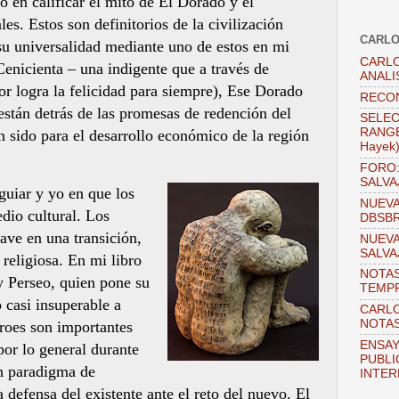
 en calificar el mito de El Dorado y el
s. Estos son definitorios de la civilización
CARLO
 su universalidad mediante uno de estos en mi
CARLO
Cenicienta – una indigente que a través de
ANALI
or logra la felicidad para siempre), Ese Dorado
RECO
 están detrás de las promesas de redención del
SELEC
RANGEL
 sido para el desarrollo económico de la región
Hayek
FORO:
SALVA
uiar y yo en que los
NUEVA
dio cultural. Los
DBSB
ave en una transición,
NUEVA
SALVA
 religiosa. En mi libro
NOTAS
y Perseo, quien pone su
TEMPR
 casi insuperable a
CARLO
NOTAS
roes son importantes
ENSAY
por lo general durante
PUBLI
un paradigma de
INTER
defensa del existente ante el reto del nuevo. El