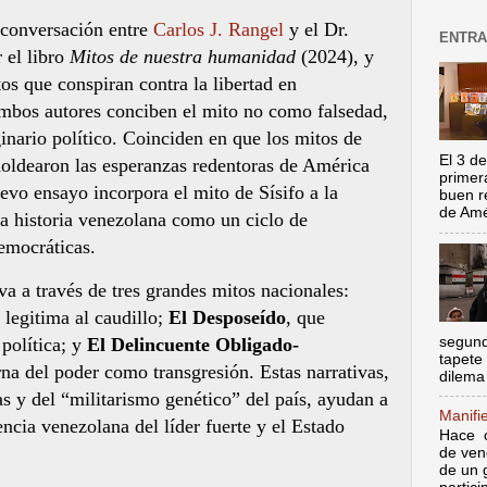
 conversación entre
Carlos J. Rangel
y el Dr.
ENTRA
 el libro
Mitos de nuestra humanidad
(2024), y
os que conspiran contra la libertad en
Ambos autores conciben el mito no como falsedad,
inario político. Coinciden en que los mitos de
El 3 de
oldearon las esperanzas redentoras de América
primer
evo ensayo incorpora el mito de Sísifo a la
buen r
de Amér
la historia venezolana como un ciclo de
emocráticas.
va a través de tres grandes mitos nacionales:
 legitima al caudillo;
El Desposeído
, que
segund
 política; y
El Delincuente Obligado-
tapete
na del poder como transgresión. Estas narrativas,
dilema 
as y del “militarismo genético” del país, ayudan a
Manifi
encia venezolana del líder fuerte y el Estado
Hace c
de ven
de un 