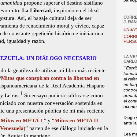
partici
 humanidad
propone superar el destino sisifiano
uevo mito:
La Libertad
, inspirado en el ideal
CORRE
stura. Así, el bagaje cultural deja de ser
J. RA
ramienta de renacimiento moral y cívico, capaz
ENSAY
o de constante repetición histórica e iniciar una
CORR
ad, igualdad y razón.
PERSO
LA VE
NEZUELA: UN DIÁLOGO NECESARIO
CARLO
"'Escri
do la gentileza de utilizar mi libro más reciente
temerar
“
Mitos que conspiran contra la libertad en
al refe
embarg
 Hispanoamericana de la Real Academia Hispano
contro
1
y Letras.
Su ensayo pudiera calificarse como
armada
el con
iniciado con nuestra conversación sostenida en
aconte
te una presentación pública de mi más reciente
Diego 
“
Mitos en META I
,” y “
Mitos en META II
ante l
 Venezuela)
” parten de ese diálogo iniciado en la
Lea má
 Dr. Aguiar lo mantiene.