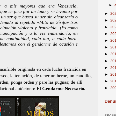
►
r a mis mayores que era Venezuela,
 que se pisa por un lado y se levanta por
►
20
de un ser que busca su ser sin alcanzarlo o
►
20
enado al repetido «Mito de Sísifo» tras
ipación violenta y fratricida. ¡Es como
►
20
mancipación y a la vez enmendarla, en
►
20
 de continuidad, cada día, a cada hora,
►
20
lestamos con el gendarme de ocasión e
►
20
►
20
►
20
►
20
nsufrible originada en cada lucha fratricida en
►
20
deseo, la tentación, de tener un héroe, un caudillo,
►
20
rden, ponga orden y pare las pugnas; de allí
dacional autóctono:
El Gendarme Necesario.
►
20
Denun
SEGUI