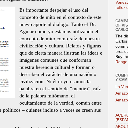
Venezu
reflex
Es importante despejar el uso del
concepto de mito en el contexto de este
CAMPA
nuevo aporte al dialogo. Tanto el Dr.
OF VI
CARLO
Aguiar como yo estamos utilizando el
The di
concepto de mito como raíz de nuestra
Carlos 
civilización y cultura. Relatos y figuras
commen
presid
que de cierta manera ilustran las ideas e
Buy th
imágenes comunes que conforman
Rangel
nuestra herencia cultural y forman o
describen el carácter de una nación o
COMPR
Y CAM
civilización. Ni él ni yo usamos la
La Ven
palabra en el sentido de “mentira”, raíz
Amazo
de la palabra mitómano, el
Amazo
ocultamiento de la verdad, común entre
e políticos – quienes incluso a veces se creen sus
ACERC
(ESPA
ABOUT