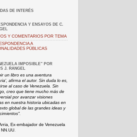
DAS DE INTERÉS
SPONDENCIA Y ENSAYOS DE C.
NGEL
OS Y COMENTARIOS POR TEMA
ESPONDENCIA A
NALIDADES PÚBLICAS
NEZUELA IMPOSIBLE" POR
S J. RANGEL
bir un libro es una aventura
ia', afirma el autor. Sin duda lo es,
rirse al caso de Venezuela. Sin
o, creo que tiene mucho más de
versial por avanzar visiones
s en nuestra historia ubicadas en
texto global de las grandes ideas y
cimientos".
Arria, Ex-embajador de Venezuela
a NN.UU.