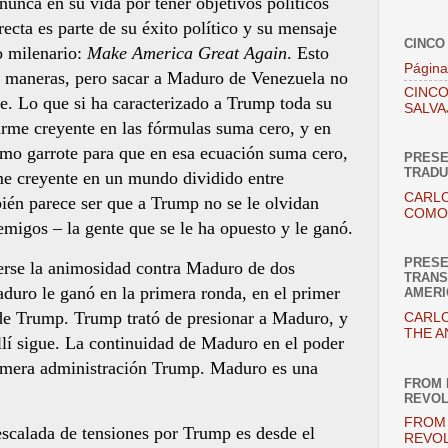
unca en su vida por tener objetivos políticos
ecta es parte de su éxito político y su mensaje
CINCO
o milenario:
Make America Great Again
. Esto
Página
s maneras, pero sacar a Maduro de Venezuela no
CINCO
je. Lo que si ha caracterizado a Trump toda su
SALVA
firme creyente en las fórmulas suma cero, y en
omo garrote para que en esa ecuación suma cero,
PRESE
TRADU
rme creyente en un mundo dividido entre
CARLO
ién parece ser que a Trump no se le olvidan
COMO 
migos – la gente que se le ha opuesto y le ganó.
PRESE
erse la animosidad contra Maduro de dos
TRANS
duro le ganó en la primera ronda, en el primer
AMERI
 de Trump. Trump trató de presionar a Maduro, y
CARLO
THE A
lí sigue. La continuidad de Maduro en el poder
rimera administración Trump. Maduro es una
FROM 
REVOL
FROM 
scalada de tensiones por Trump es desde el
REVOL