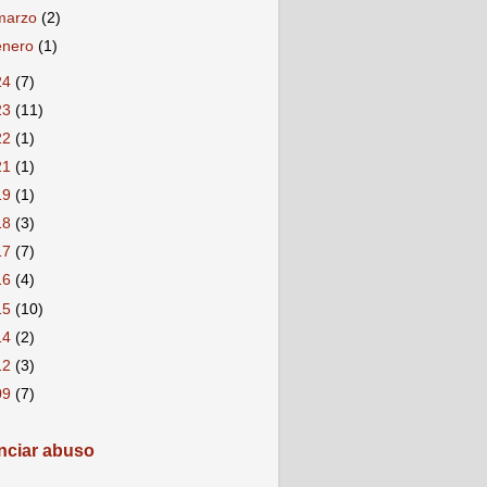
marzo
(2)
enero
(1)
24
(7)
23
(11)
22
(1)
21
(1)
19
(1)
18
(3)
17
(7)
16
(4)
15
(10)
14
(2)
12
(3)
09
(7)
ciar abuso