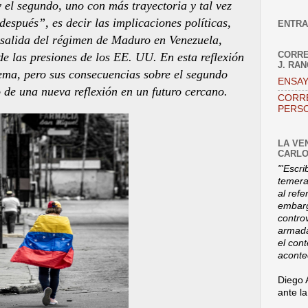
 el segundo, uno con más trayectoria y tal vez
espués”, es decir las implicaciones políticas,
ENTRA
 salida del régimen de Maduro en Venezuela,
CORRE
e las presiones de los EE. UU. En esta reflexión
J. RA
ema, pero sus consecuencias sobre el segundo
ENSAY
o de una nueva reflexión en un futuro cercano.
CORR
PERSO
LA VE
CARLO
"'Escri
temerar
al refe
embarg
contro
armada
el con
aconte
Diego 
ante l