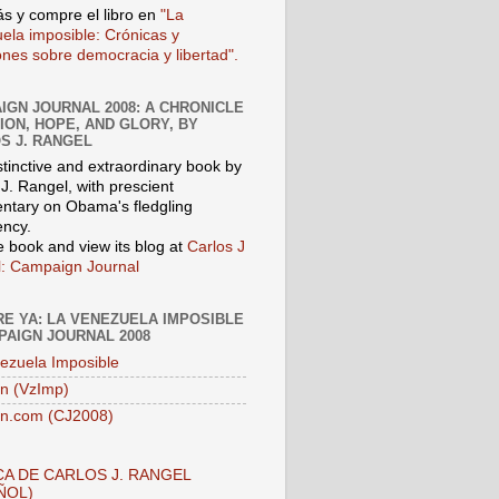
s y compre el libro en
"La
ela imposible: Crónicas y
iones sobre democracia y libertad".
IGN JOURNAL 2008: A CHRONICLE
SION, HOPE, AND GLORY, BY
S J. RANGEL
stinctive and extraordinary book by
J. Rangel, with prescient
tary on Obama's fledgling
ency.
e book and view its blog at
Carlos J
: Campaign Journal
E YA: LA VENEZUELA IMPOSIBLE
PAIGN JOURNAL 2008
ezuela Imposible
n (VzImp)
n.com (CJ2008)
A DE CARLOS J. RANGEL
ÑOL)