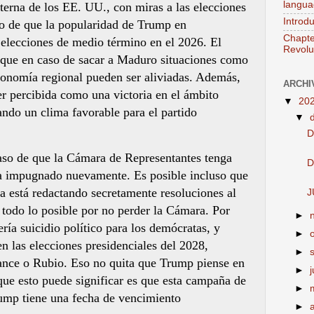
langua
interna de los EE. UU., con miras a las elecciones
Introd
o de que la popularidad de Trump en
Chapte
 elecciones de medio término en el 2026. El
Revolut
r que en caso de sacar a Maduro situaciones como
conomía regional pueden ser aliviadas. Además,
ARCHI
er percibida como una victoria en el ámbito
▼
20
ando un clima favorable para el partido
▼
D
aso de que la Cámara de Representantes tenga
D
a impugnado nuevamente. Es posible incluso que
a está redactando secretamente resoluciones al
J
 todo lo posible por no perder la Cámara. Por
►
ería suicidio político para los demócratas, y
►
n las elecciones presidenciales del 2028,
►
Vance o Rubio. Eso no quita que Trump piense en
►
j
que esto puede significar es que esta campaña de
►
ump tiene una fecha de vencimiento
►