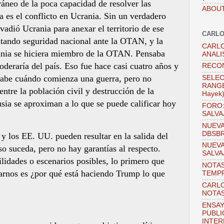
neo de la poca capacidad de resolver las
ABOUT
a es el conflicto en Ucrania. Sin un verdadero
vadió Ucrania para anexar el territorio de ese
CARLO
ntando seguridad nacional ante la OTAN, y la
CARLO
rania se hiciera miembro de la OTAN. Pensaba
ANALI
deraría del país. Eso fue hace casi cuatro años y
RECO
e sabe cuándo comienza una guerra, pero no
SELEC
RANGEL
ntre la población civil y destrucción de la
Hayek
usia se aproximan a lo que se puede calificar hoy
FORO:
SALVA
NUEVA
DBSB
y los EE. UU. pueden resultar en la salida del
NUEVA
o suceda, pero no hay garantías al respecto.
SALVA
lidades o escenarios posibles, lo primero que
NOTAS
arnos es ¿por qué está haciendo Trump lo que
TEMPR
CARLO
NOTAS
ENSAY
PUBLI
INTER