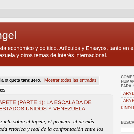
ngel
sta económico y político. Artículos y Ensayos, tanto en 
zuela y otros temas de interés internacional.
COMPR
la etiqueta
tanquero
.
Mostrar todas las entradas
HUMAN
PARA 
025
TAPA D
TAPA B
PETE (PARTE 1): LA ESCALADA DE
KINDL
ESTADOS UNIDOS Y VENEZUELA
uela sobre el tapete, el primero, el de más
BUSCA
ada retórica y real de la confrontación entre los