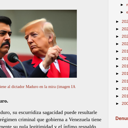
►
►
►
20
►
20
►
20
►
20
►
20
►
20
►
20
►
20
►
20
iene al dictador Maduro en la mira (imagen IA
►
20
►
20
uro.
►
20
duro, su escurridiza sagacidad puede resultarle
Denun
l régimen criminal que gobierna a Venezuela tiene
mente su nula legitimidad y el ínfimo respaldo