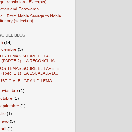
ge translation - Excerpts)
uction and Forewords
r I: From Noble Savage to Noble
ionary (selection)
VO DEL BLOG
25
(14)
diciembre
(3)
OS TEMAS SOBRE EL TAPETE
(PARTE 2): LA RECONCILIA...
OS TEMAS SOBRE EL TAPETE
(PARTE 1): LA ESCALADA D...
USTICIA: EL GRAN DILEMA
noviembre
(1)
octubre
(1)
septiembre
(1)
ulio
(1)
mayo
(3)
abril
(1)