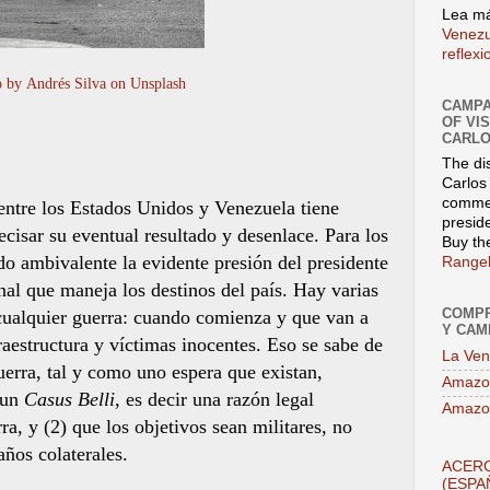
Lea má
Venezu
reflex
o by
Andrés Silva
on
Unsplash
CAMPA
OF VI
CARLO
The di
Carlos 
commen
 entre los Estados Unidos y Venezuela tiene
presid
cisar su eventual resultado y desenlace. Para los
Buy th
o ambivalente la evidente presión del presidente
Rangel
al que maneja los destinos del país. Hay varias
COMPR
cualquier guerra: cuando comienza y que van a
Y CAM
raestructura y víctimas inocentes. Eso se sabe de
La Ven
uerra, tal y como uno espera que existan,
Amazo
 un
Casus Belli
, es decir una razón legal
Amazo
rra, y (2) que los objetivos sean militares, no
años colaterales.
ACERC
(ESPA