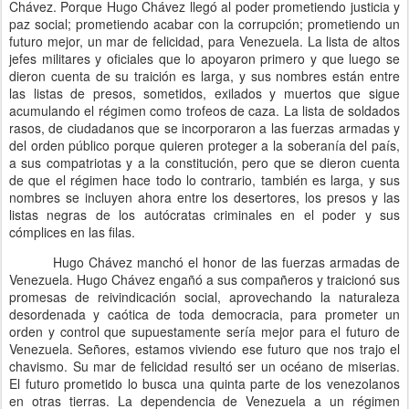
Chávez. Porque Hugo Chávez llegó al poder prometiendo justicia y
paz social; prometiendo acabar con la corrupción; prometiendo un
futuro mejor, un mar de felicidad, para Venezuela. La lista de altos
jefes militares y oficiales que lo apoyaron primero y que luego se
dieron cuenta de su traición es larga, y sus nombres están entre
las listas de presos, sometidos, exilados y muertos que sigue
acumulando el régimen como trofeos de caza. La lista de soldados
rasos, de ciudadanos que se incorporaron a las fuerzas armadas y
del orden público porque quieren proteger a la soberanía del país,
a sus compatriotas y a la constitución, pero que se dieron cuenta
de que el régimen hace todo lo contrario, también es larga, y sus
nombres se incluyen ahora entre los desertores, los presos y las
listas negras de los autócratas criminales en el poder y sus
cómplices en las filas.
Hugo Chávez manchó el honor de las fuerzas armadas de
Venezuela. Hugo Chávez engañó a sus compañeros y traicionó sus
promesas de reivindicación social, aprovechando la naturaleza
desordenada y caótica de toda democracia, para prometer un
orden y control que supuestamente sería mejor para el futuro de
Venezuela. Señores, estamos viviendo ese futuro que nos trajo el
chavismo. Su mar de felicidad resultó ser un océano de miserias.
El futuro prometido lo busca una quinta parte de los venezolanos
en otras tierras. La dependencia de Venezuela a un régimen