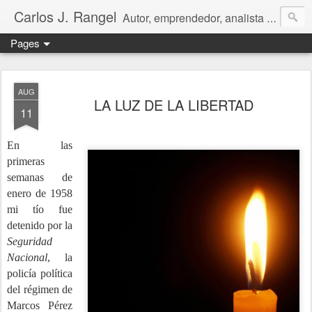
Carlos J. Rangel
Autor, emprendedor, analista económico y político. Artículos y Ensayos, tanto en español como en inglés, sobre la condición de Venezuela y otros temas de interés internacional.
Pages
AUG
LA LUZ DE LA LIBERTAD
11
En las
primeras
semanas de
enero de 1958
mi tío fue
detenido por la
Seguridad
Nacional
, la
policía política
del régimen de
Marcos Pérez