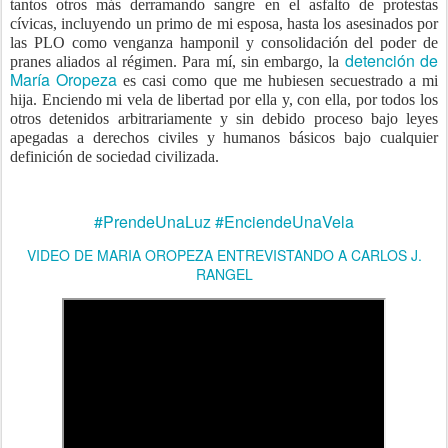
tantos otros más derramando sangre en el asfalto de protestas
cívicas, incluyendo un primo de mi esposa, hasta los asesinados por
las PLO como venganza hamponil y consolidación del poder de
detención de
pranes aliados al régimen. Para mí, sin embargo, la
María Oropeza
es casi como que me hubiesen secuestrado a mi
hija. Enciendo mi vela de libertad por ella y, con ella, por todos los
otros detenidos arbitrariamente y sin debido proceso bajo leyes
apegadas a derechos civiles y humanos básicos bajo cualquier
definición de sociedad civilizada.
#PrendeUnaLuz #EnciendeUnaVela
VIDEO DE MARIA OROPEZA ENTREVISTANDO A CARLOS J.
RANGEL