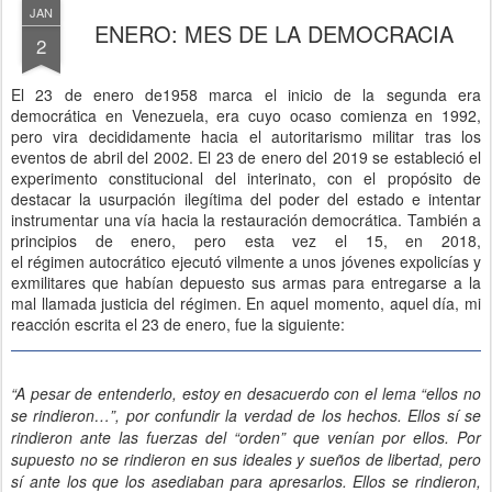
JAN
ENERO: MES DE LA DEMOCRACIA
2
El 23 de enero de1958 marca el inicio de la segunda era
democrática en Venezuela, era cuyo ocaso comienza en 1992,
pero vira decididamente hacia el autoritarismo militar tras los
eventos de abril del 2002. El 23 de enero del 2019 se estableció el
experimento constitucional del interinato, con el propósito de
destacar la usurpación ileg
í
tima del poder del estado e intentar
instrumentar una v
í
a hacia la restauración democrática. También a
principios de enero, pero esta vez el 15, en 2018,
el
régimen
autocrático ejecutó vilmente a unos jóvenes expolicías y
exmilitares que habían depuesto sus armas para entregarse a la
mal llamada justicia del régimen. En aquel momento, aquel día, mi
reacción escrita el 23 de enero, fue la siguiente:
“A pesar de entenderlo, estoy en desacuerdo con el lema “ellos no
se rindieron…”, por confundir la verdad de los hechos. Ellos sí se
rindieron ante las fuerzas del “orden” que venían por ellos. Por
supuesto no se rindieron en sus ideales y sueños de libertad, pero
sí ante los que los asediaban para apresarlos. Ellos se rindieron,