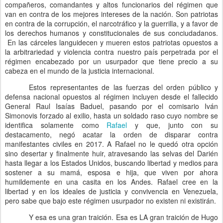
compañeros, comandantes y altos funcionarios del régimen que
van en contra de los mejores intereses de la nación. Son patriotas
en contra de la corrupción, el narcotráfico y la guerrilla, y a favor de
los derechos humanos y constitucionales de sus conciudadanos.
En las cárceles languidecen y mueren estos patriotas opuestos a
la arbitrariedad y violencia contra nuestro país perpetrada por el
régimen encabezado por un usurpador que tiene precio a su
cabeza en el mundo de la justicia internacional.
Estos representantes de las fuerzas del orden público y
defensa nacional opuestos al régimen incluyen desde el fallecido
General Raul Isaías Baduel, pasando por el comisario Iván
Simonovis forzado al exilio, hasta un soldado raso cuyo nombre se
identifica solamente como
Rafael
y que, junto con su
destacamento, negó acatar la orden de disparar contra
manifestantes civiles en 2017. A Rafael no le quedó otra opción
sino desertar y finalmente huir, atravesando las selvas del Darién
hasta llegar a los Estados Unidos, buscando libertad y medios para
sostener a su mamá, esposa e hija, que viven por ahora
humildemente en una casita en los Andes. Rafael cree en la
libertad y en los ideales de justicia y convivencia en Venezuela,
pero sabe que bajo este régimen usurpador no existen ni existirán.
Y esa es una gran traición. Esa es LA gran traición de Hugo