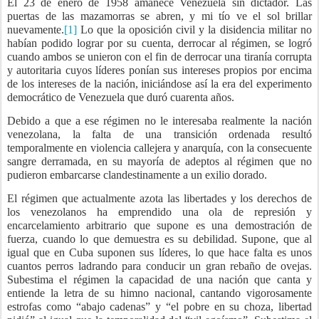
El 23 de enero de 1958 amanece Venezuela sin dictador. Las
puertas de las mazamorras se abren, y mi tío ve el sol brillar
nuevamente.
[1]
Lo que la oposición civil y la disidencia militar no
habían podido lograr por su cuenta, derrocar al régimen, se logró
cuando ambos se unieron con el fin de derrocar una tiranía corrupta
y autoritaria cuyos líderes ponían sus intereses propios por encima
de los intereses de la nación, iniciándose así la era del experimento
democrático de Venezuela que duró cuarenta años.
Debido a que a ese régimen no le interesaba realmente la nación
venezolana, la falta de una transición ordenada resultó
temporalmente en violencia callejera y anarquía, con la consecuente
sangre derramada, en su mayoría de adeptos al régimen que no
pudieron embarcarse clandestinamente a un exilio dorado.
El régimen que actualmente azota las libertades y los derechos de
los venezolanos ha emprendido una ola de represión y
encarcelamiento arbitrario que supone es una demostración de
fuerza, cuando lo que demuestra es su debilidad. Supone, que al
igual que en Cuba suponen sus líderes, lo que hace falta es unos
cuantos perros ladrando para conducir un gran rebaño de ovejas.
Subestima el régimen la capacidad de una nación que canta y
entiende la letra de su himno nacional, cantando vigorosamente
estrofas como “abajo cadenas” y “el pobre en su choza, libertad