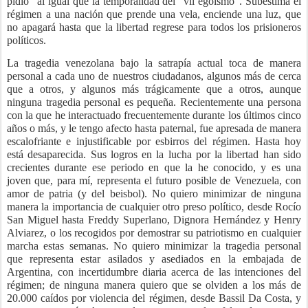
pidió” al igual que la temporalidad del “vil egoísmo”. Subestima el
régimen a una nación que prende una vela, enciende una luz, que
no apagará hasta que la libertad regrese para todos los prisioneros
políticos.
La tragedia venezolana bajo la satrapía actual toca de manera
personal a cada uno de nuestros ciudadanos, algunos más de cerca
que a otros, y algunos más trágicamente que a otros, aunque
ninguna tragedia personal es pequeña. Recientemente una persona
con la que he interactuado frecuentemente durante los últimos cinco
años o más, y le tengo afecto hasta paternal, fue apresada de manera
escalofriante e injustificable por esbirros del régimen. Hasta hoy
está desaparecida. Sus logros en la lucha por la libertad han sido
crecientes durante ese periodo en que la he conocido, y es una
joven que, para mí, representa el futuro posible de Venezuela, con
amor de patria (y del beisbol). No quiero minimizar de ninguna
manera la importancia de cualquier otro preso político, desde Rocío
San Miguel hasta Freddy Superlano, Dignora Hernández y Henry
Alviarez, o los recogidos por demostrar su patriotismo en cualquier
marcha estas semanas. No quiero minimizar la tragedia personal
que representa estar asilados y asediados en la embajada de
Argentina, con incertidumbre diaria acerca de las intenciones del
régimen; de ninguna manera quiero que se olviden a los más de
20.000 caídos por violencia del régimen, desde Bassil Da Costa, y