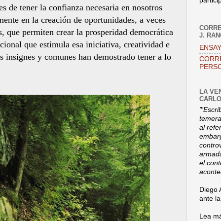
partici
 de tener la confianza necesaria en nosotros
mente en la creación de oportunidades, a veces
CORRE
es, que permiten crear la prosperidad democrática
J. RA
cional que estimula esa iniciativa, creatividad e
ENSAY
s insignes y comunes han demostrado tener a lo
CORR
PERSO
LA VE
CARLO
"'Escri
temerar
al refe
embarg
contro
armada
el con
aconte
Diego 
ante l
Lea má