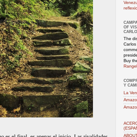
Venezu
reflex
CAMPA
OF VI
CARLO
The di
Carlos 
commen
presid
Buy th
Rangel
COMPR
Y CAM
La Ven
Amazo
Amazo
ACERC
(ESPA
ABOUT
 es el final, es apenas el inicio. Las rivalidades,