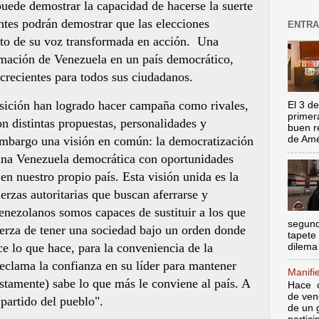
uede demostrar la capacidad de hacerse la suerte
antes podrán demostrar que las elecciones
ENTRA
to de su voz transformada en acción.
Una
ormación de Venezuela en un país democrático,
crecientes para todos sus ciudadanos.
osición han logrado hacer campaña como rivales,
El 3 de
primer
 distintas propuestas, personalidades y
buen r
embargo una visión en común: la democratización
de Amér
una Venezuela democrática con oportunidades
 en nuestro propio país. Esta visión unida es la
uerzas autoritarias que buscan aferrarse y
enezolanos somos capaces de sustituir a los que
segund
uerza de tener una sociedad bajo un orden donde
tapete
ce lo que hace, para la conveniencia de la
dilema 
reclama la confianza en su líder para mantener
Manifi
stamente) sabe lo que más le conviene al país. A
Hace c
de ven
 "partido del pueblo".
de un 