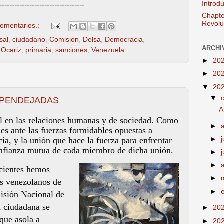
Introd
----------------------------------
Chapte
Revolut
omentarios.:
sal
,
ciudadano
,
Comision
,
Delsa
,
Democracia
,
ARCHI
,
Ocariz
,
primaria
,
sanciones
,
Venezuela
►
20
►
20
▼
20
▼
 PENDEJADAS
A
al en las relaciones humanas y de sociedad. Como
►
es ante las fuerzas formidables opuestas a
►
j
ia, y la unión que hace la fuerza para enfrentar
confianza mutua de cada miembro de dicha unión.
►
►
cientes hemos
►
os venezolanos de
►
isi
ó
n Nacional de
a ciudadana se
►
20
que asola a
►
20