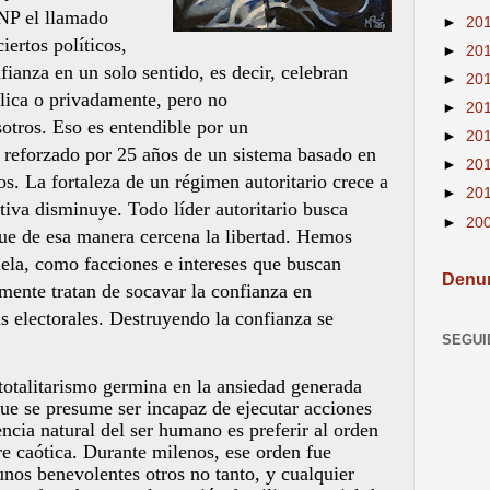
CNP el llamado
►
20
ciertos pol
í
ticos,
►
20
fianza en un solo sentido, es decir, celebran
►
20
lica
o privadamente, pero no
►
20
otros. Eso es entendible por un
►
20
 reforzado por 25 años de un sistema basado en
►
20
s. La fortaleza de un régimen autoritario crece a
►
20
tiva disminuye. Todo líder autoritario busca
►
20
ue de esa manera cercena la libertad. Hemos
ela, como facciones e intereses que buscan
Denun
mente tratan de socavar la confianza en
as electorales. Destruyendo la confianza se
SEGUI
totalitarismo germina en la ansiedad generada
ue se presume ser incapaz de ejecutar acciones
encia natural del ser humano es preferir al orden
re caótica. Durante milenos, ese orden fue
unos benevolentes otros no tanto, y cualquier