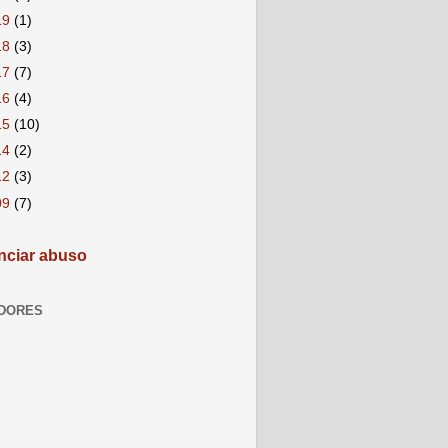
19
(1)
18
(3)
17
(7)
16
(4)
15
(10)
14
(2)
12
(3)
09
(7)
ciar abuso
DORES