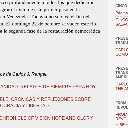
ezco profundamente a todos los que dedicaron
CINCO
grar el éxito de este primer paso en la
Página
en Venezuela. Todavía no se otea el fin del
CINCO
ta. El domingo 22 de octubre se vadeó este río.
SALVA
ia la segunda fase de la restauración democrática
PRESE
TRADU
CARLO
COMO 
PRESE
TRANS
ros de Carlos J. Rangel:
AMERI
CARLO
ANIDAD: RELATOS DE SIEMPRE PARA HOY
.
THE A
IBLE: CRONICAS Y REFLEXIONES SOBRE
FROM 
OCRACIA Y LIBERTAD.
REVOL
FROM 
CHRONICLE OF VISION HOPE AND GLORY.
REVOL
langua