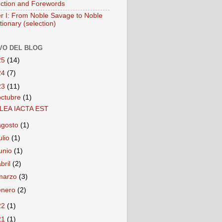
uction and Forewords
r I: From Noble Savage to Noble
ionary (selection)
VO DEL BLOG
25
(14)
24
(7)
23
(11)
octubre
(1)
LEA IACTA EST
agosto
(1)
ulio
(1)
junio
(1)
abril
(2)
marzo
(3)
enero
(2)
22
(1)
21
(1)