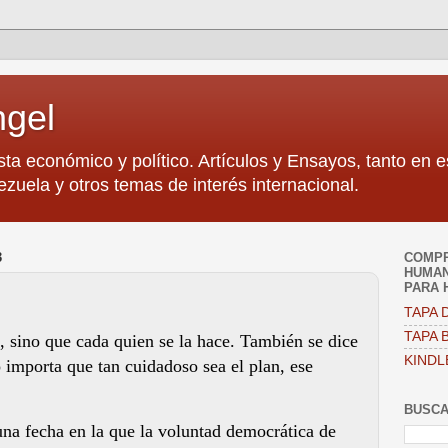
ngel
sta económico y político. Artículos y Ensayos, tanto en 
zuela y otros temas de interés internacional.
3
COMPR
HUMAN
PARA 
TAPA D
TAPA B
e, sino que cada quien se la hace. También se dice
KINDL
o importa que tan cuidadoso sea el plan, ese
BUSCA
na fecha en la que la voluntad democrática de