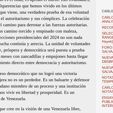
lquerencias que hemos vivido en los últimos
CARLO
que viene, una verdadera prueba de esa voluntad
CARLO
 el autoritarismo y sus cómplices. La celebración
ANALI
el camino para derrotar a las fuerzas autoritarias.
RECO
un camino torcido y empinado con maleza,
SELEC
cciones presidenciales del 2024 no son nada
RANGEL
Hayek
ucha continúa y arrecia. La unidad de voluntades
FORO:
e, próspera y democrática será puesta a prueba
SALVA
 meses con zancadillas y empujones hasta llegar
NUEVA
DBSB
miento directo entre democracia y autoritarismo.
NUEVA
SALVA
ceso democrático que no logró una victoria
NOTAS
jera no es un perdedor. Es un baluarte y defensor
TEMPR
adano miembro de un proceso y una institución
CARLO
NOTAS
os vivir en libertad y prosperidad. Es un
ENSAY
o de Venezuela.
PUBLI
INTER
e cree en la visión de una Venezuela libre,