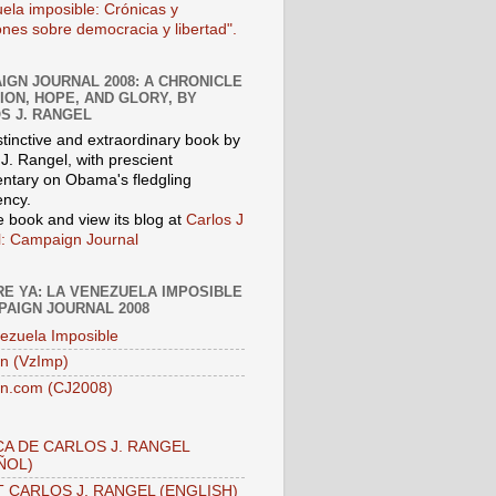
ela imposible: Crónicas y
iones sobre democracia y libertad".
IGN JOURNAL 2008: A CHRONICLE
SION, HOPE, AND GLORY, BY
S J. RANGEL
stinctive and extraordinary book by
J. Rangel, with prescient
tary on Obama's fledgling
ency.
e book and view its blog at
Carlos J
: Campaign Journal
E YA: LA VENEZUELA IMPOSIBLE
PAIGN JOURNAL 2008
ezuela Imposible
n (VzImp)
n.com (CJ2008)
A DE CARLOS J. RANGEL
ÑOL)
 CARLOS J. RANGEL (ENGLISH)