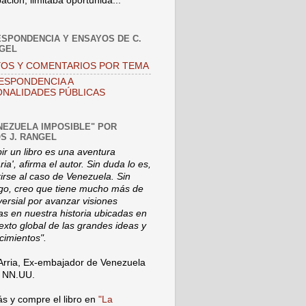
pación, limitaba oportunida...
SPONDENCIA Y ENSAYOS DE C.
NGEL
OS Y COMENTARIOS POR TEMA
ESPONDENCIA A
NALIDADES PÚBLICAS
NEZUELA IMPOSIBLE" POR
S J. RANGEL
bir un libro es una aventura
ia', afirma el autor. Sin duda lo es,
rirse al caso de Venezuela. Sin
o, creo que tiene mucho más de
versial por avanzar visiones
s en nuestra historia ubicadas en
texto global de las grandes ideas y
cimientos".
Arria, Ex-embajador de Venezuela
a NN.UU.
s y compre el libro en
"La