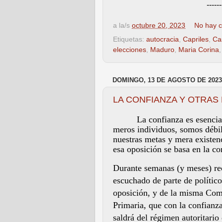
------
a la/s
octubre 20, 2023
No hay c
Etiquetas:
autocracia
,
Capriles
,
Ca
elecciones
,
Maduro
,
Maria Corina
DOMINGO, 13 DE AGOSTO DE 2023
LA CONFIANZA Y OTRAS
La confianza es esenci
meros individuos, somos débil
nuestras metas y mera existenc
esa oposición se basa en la 
Durante semanas (y meses) re
escuchado de parte de pol
í
tic
oposición, y de la misma Com
Primaria, que con la confianz
saldrá
del r
é
gimen autoritario 