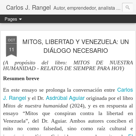
Carlos J. Rangel
Autor, emprendedor, analista económico y político. Artículos y Ensayos, tanto en español como en inglés, sobre la condición de Venezuela y otros temas de interés internacional.
Pages
MITOS, LIBERTAD Y VENEZUELA: UN
OCT
11
DIÁLOGO NECESARIO
(A propósito del libro:
MITOS DE NUESTRA
HUMANIDAD - RELATOS DE SIEMPRE PARA HOY)
Resumen breve
Carlos
En este ensayo se prolonga la conversación entre
J. Rangel
Asdrúbal Aguiar
y el Dr.
originada por el libro
Mitos de nuestra humanidad
(2024), y es en respuesta al
ensayo “Mitos que conspiran contra la libertad en
Venezuela”, del Dr. Aguiar. Ambos autores conciben el
mito no como falsedad, sino como raíz cultural e