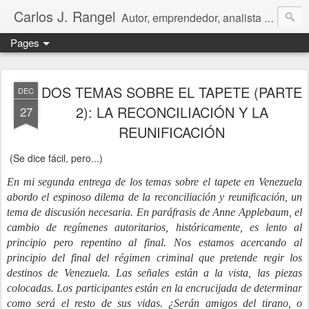
Carlos J. Rangel
Autor, emprendedor, analista económico y político. Artículos y Ensayos, tanto en español como en inglés, sobre la condición de Venezuela y otros temas de interés internacional.
Pages
DOS TEMAS SOBRE EL TAPETE (PARTE
DEC
2): LA RECONCILIACIÓN Y LA
27
REUNIFICACIÓN
(Se dice fácil, pero...)
En mi segunda entrega de los temas sobre el tapete en Venezuela
abordo el espinoso dilema de la reconciliación y reunificación, un
tema de discusión necesaria. En paráfrasis de Anne Applebaum, el
cambio de regímenes autoritarios, históricamente, es lento al
principio pero repentino al final. Nos estamos acercando al
principio del final del régimen criminal que pretende regir los
destinos de Venezuela. Las señales están a la vista, las piezas
colocadas. Los participantes están en la encrucijada de determinar
como será el resto de sus vidas. ¿Serán amigos del tirano, o