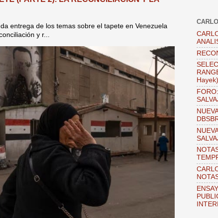
CARLO
unda entrega de los temas sobre el tapete en Venezuela
CARLO
nciliación y r...
ANALI
RECO
SELEC
RANGEL
Hayek
FORO:
SALVA
NUEVA
DBSB
NUEVA
SALVA
NOTAS
TEMPR
CARLO
NOTAS
ENSAY
PUBLI
INTER