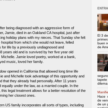
ENTRA
ter being diagnosed with an aggressive form of
r, Jamie, died in an Oakland CA hospital, just after
El 3 de
ing holiday plans with my nieces. That Sunday she felt
primer
ospital from which she would not leave, felled
buen r
ns for life by a previously undiagnosed and
de Amér
years old and is survived by her five year old
 Michelle. Jamie loved poetry, worked at a bank,
ed music, loved her family.
ow opened in California that allowed long time life
segund
ie and Michelle took advantage of this opportunity and
tapete
nd that they already had personally. After 11 years
dilema 
 equally under the law, as a married couple. In the
this legal treatment allows for a better resolution of the
Manifi
ming her closest ones.
Hace c
de ven
de un 
n US family incorporates all sorts of types, including