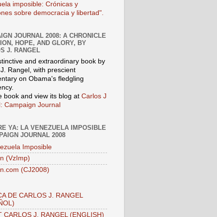
ela imposible: Crónicas y
iones sobre democracia y libertad".
IGN JOURNAL 2008: A CHRONICLE
SION, HOPE, AND GLORY, BY
S J. RANGEL
stinctive and extraordinary book by
J. Rangel, with prescient
tary on Obama's fledgling
ency.
e book and view its blog at
Carlos J
: Campaign Journal
E YA: LA VENEZUELA IMPOSIBLE
PAIGN JOURNAL 2008
ezuela Imposible
n (VzImp)
n.com (CJ2008)
A DE CARLOS J. RANGEL
ÑOL)
 CARLOS J. RANGEL (ENGLISH)