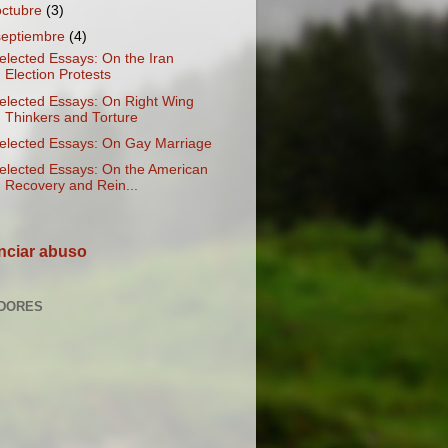
octubre
(3)
septiembre
(4)
elected Essays: On the Iran
Election Protests
elected Essays: On Right Wing
Thinkers and Torture
elected Essays: On Gay Marriage
elected Essays: On the American
Recovery and Rein...
ciar abuso
DORES