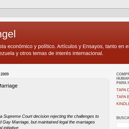
ngel
sta económico y político. Artículos y Ensayos, tanto en 
zuela y otros temas de interés internacional.
2009
COMPR
HUMAN
PARA 
arriage
TAPA D
TAPA B
KINDL
nia Supreme Court decision rejecting the challenges to
BUSCA
ed Gay Marriage, but maintained legal the marriages
 initiative