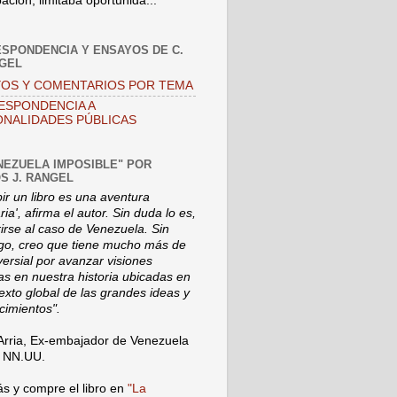
pación, limitaba oportunida...
SPONDENCIA Y ENSAYOS DE C.
NGEL
OS Y COMENTARIOS POR TEMA
ESPONDENCIA A
NALIDADES PÚBLICAS
NEZUELA IMPOSIBLE" POR
S J. RANGEL
bir un libro es una aventura
ia', afirma el autor. Sin duda lo es,
rirse al caso de Venezuela. Sin
o, creo que tiene mucho más de
versial por avanzar visiones
s en nuestra historia ubicadas en
texto global de las grandes ideas y
cimientos".
Arria, Ex-embajador de Venezuela
a NN.UU.
s y compre el libro en
"La