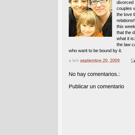
divorced 
couples w
the love 
relations
this week
that the 
what it i
the law c
who want to be bound by it.
a la/s
septiembre 20, 2009
No hay comentarios.:
Publicar un comentario