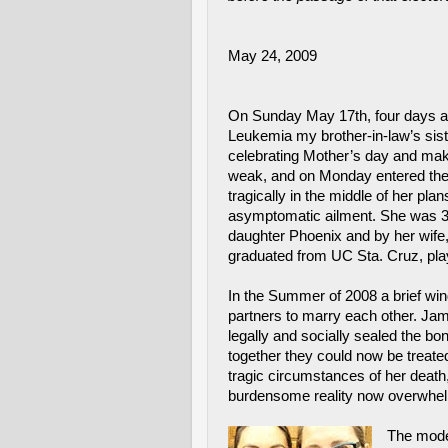
May 24, 2009
On Sunday May 17th, four days af
Leukemia my brother-in-law’s siste
celebrating Mother’s day and mak
weak, and on Monday entered the h
tragically in the middle of her pla
asymptomatic ailment. She was 38 
daughter Phoenix and by her wife,
graduated from UC Sta. Cruz, play
In the Summer of 2008 a brief wind
partners to marry each other. Jam
legally and socially sealed the bo
together they could now be treated
tragic circumstances of her death, 
burdensome reality now overwhel
The moder