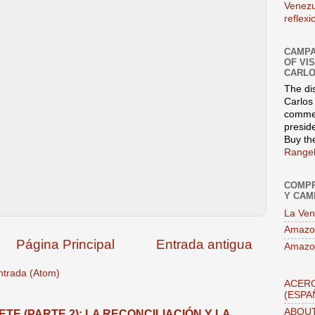
Venezu
reflex
CAMPA
OF VI
CARLO
The di
Carlos 
commen
presid
Buy th
Rangel
COMPR
Y CAM
La Ven
Amazo
Página Principal
Entrada antigua
Amazo
ntrada (Atom)
ACERC
(ESPA
ABOUT
TE (PARTE 2): LA RECONCILIACIÓN Y LA