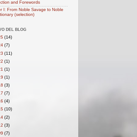
uction and Forewords
r I: From Noble Savage to Noble
ionary (selection)
VO DEL BLOG
25
(14)
24
(7)
23
(11)
22
(1)
21
(1)
19
(1)
18
(3)
17
(7)
16
(4)
15
(10)
14
(2)
12
(3)
09
(7)