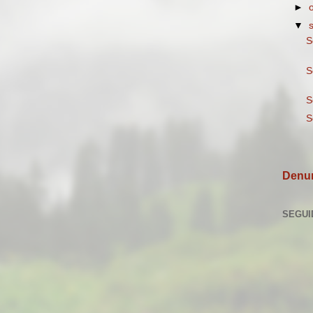
►
▼
S
S
S
S
Denun
SEGUI