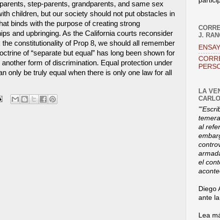
partici
parents, step-parents, grandparents, and same sex
ith children, but our society should not put obstacles in
that binds with the purpose of creating strong
CORRE
hips and upbringing. As the California courts reconsider
J. RA
 the constitutionality of Prop 8, we should all remember
ENSAY
doctrine of “separate but equal” has long been shown for
CORR
s: another form of discrimination. Equal protection under
PERSO
an only be truly equal when there is only one law for all
LA VE
CARLO
"'Escri
temerar
al refe
embarg
contro
armada
el con
aconte
Diego 
ante l
Lea má