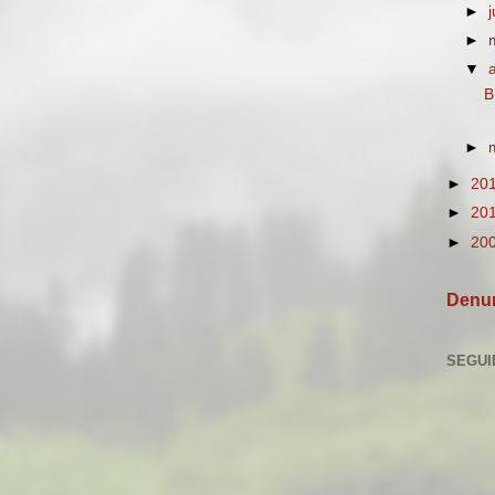
►
►
▼
B
►
►
20
►
20
►
20
Denun
SEGUI