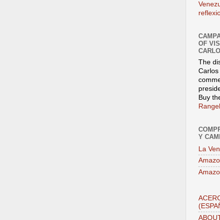
Venezu
reflex
CAMPA
OF VI
CARLO
The di
Carlos 
commen
presid
Buy th
Rangel
COMPR
Y CAM
La Ven
Amazo
Amazo
ACERC
(ESPA
ABOUT