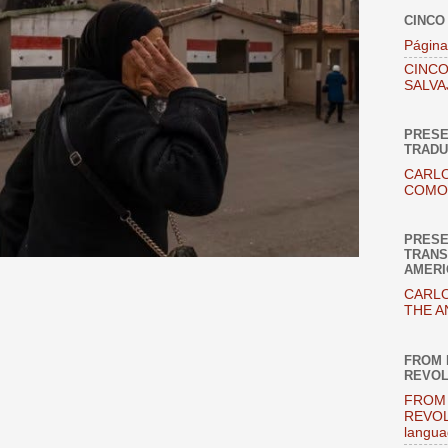
CINCO
Página
CINCO
SALVA
PRESE
TRADU
CARLO
COMO 
PRESE
TRANS
AMERI
CARLO
THE A
FROM 
REVOL
FROM 
REVOL
langua