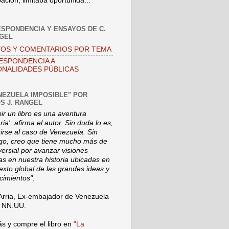
pación, limitaba oportunida...
SPONDENCIA Y ENSAYOS DE C.
NGEL
OS Y COMENTARIOS POR TEMA
ESPONDENCIA A
NALIDADES PÚBLICAS
NEZUELA IMPOSIBLE" POR
S J. RANGEL
bir un libro es una aventura
ia', afirma el autor. Sin duda lo es,
rirse al caso de Venezuela. Sin
o, creo que tiene mucho más de
versial por avanzar visiones
s en nuestra historia ubicadas en
texto global de las grandes ideas y
cimientos".
Arria, Ex-embajador de Venezuela
a NN.UU.
s y compre el libro en
"La