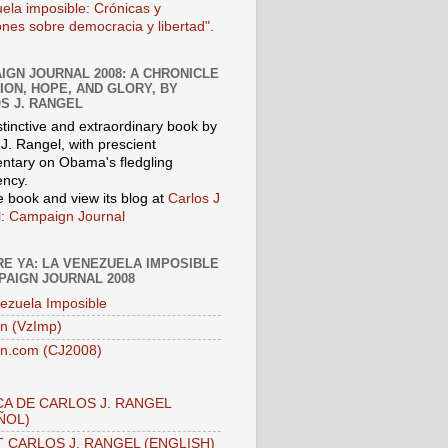
ela imposible: Crónicas y
iones sobre democracia y libertad".
IGN JOURNAL 2008: A CHRONICLE
SION, HOPE, AND GLORY, BY
S J. RANGEL
stinctive and extraordinary book by
J. Rangel, with prescient
tary on Obama's fledgling
ency.
e book and view its blog at
Carlos J
: Campaign Journal
E YA: LA VENEZUELA IMPOSIBLE
PAIGN JOURNAL 2008
ezuela Imposible
n (VzImp)
n.com (CJ2008)
A DE CARLOS J. RANGEL
ÑOL)
 CARLOS J. RANGEL (ENGLISH)