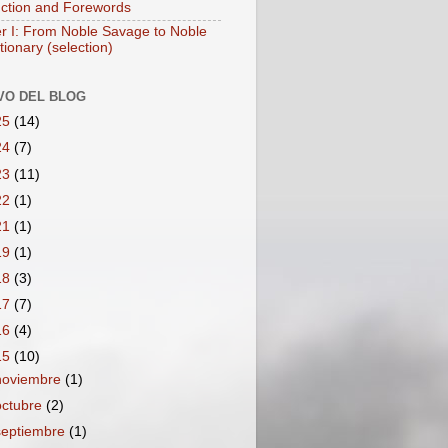
uction and Forewords
r I: From Noble Savage to Noble
ionary (selection)
VO DEL BLOG
25
(14)
24
(7)
23
(11)
22
(1)
21
(1)
19
(1)
18
(3)
17
(7)
16
(4)
15
(10)
noviembre
(1)
octubre
(2)
septiembre
(1)