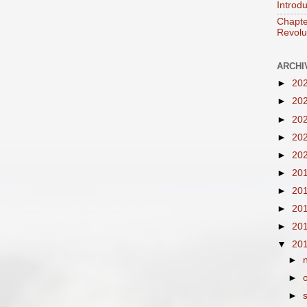
Introd
Chapte
Revolut
ARCHI
►
20
►
20
►
20
►
20
►
20
►
20
►
20
►
20
►
20
▼
20
►
►
►