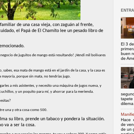
ENTRA
 familiar de una casa vieja, con zaguán al frente,
scuidado, el Papá de El Chamito lee un pesado libro de
El 3 de
 emocionado.
primer
buen r
 negocio de juguitos de mango está resultando! ¡Vendí mil bolívares
de Amér
 sabes, esa mata de mango está en el jardín de la casa, y la casa es
la mayoría, porque sin mata, no tendrías jugo.
arles a mis asistentes, y necesito una máquina de jugos nueva, y
 cuchillos, y un poquito para mí, y ahorrar para la merienda.
segund
tapete
esitas?
dilema 
tre una y otra cosa como 500.
Manifi
lma su libro, prende un tabaco y pondera la situación.
Hace c
de ven
 va a ser la cosa.
de un 