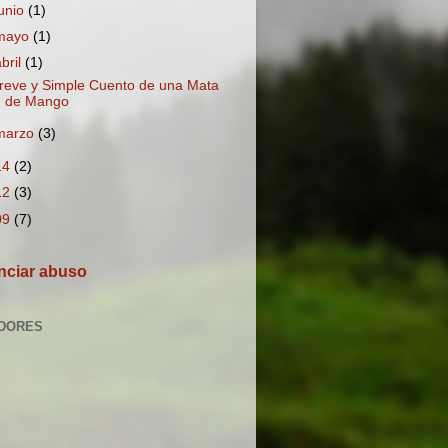
junio
(1)
mayo
(1)
abril
(1)
reve y Simple Cuento de una Mata
de Mango
marzo
(3)
14
(2)
12
(3)
09
(7)
ciar abuso
DORES