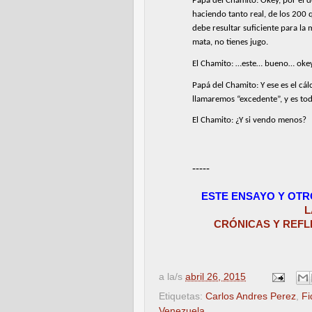
Papá del Chamito: Okey, por el 
haciendo tanto real, de los 200 
debe resultar suficiente para la 
mata, no tienes jugo.
El Chamito: …este… bueno… okey
Papá del Chamito: Y ese es el cál
llamaremos “excedente”, y es to
El Chamito: ¿Y si vendo menos?
-----
ESTE ENSAYO Y OT
L
CRÓNICAS Y REFL
a la/s
abril 26, 2015
Etiquetas:
Carlos Andres Perez
,
Fi
Venezuela