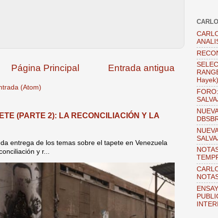
CARLO
CARLO
ANALI
RECO
SELEC
Página Principal
Entrada antigua
RANGEL
Hayek
ntrada (Atom)
FORO:
SALVA
NUEVA
TE (PARTE 2): LA RECONCILIACIÓN Y LA
DBSB
NUEVA
SALVA
unda entrega de los temas sobre el tapete en Venezuela
NOTAS
nciliación y r...
TEMPR
CARLO
NOTAS
ENSAY
PUBLI
INTER