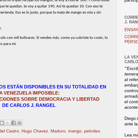
partici
derecho a que recojas los mangos, te voy a cobrar 300. Y como estás
que te quedan, te voy a quitar 190. Así te quedan 10. Con eso te
merienda. Eso es lo justo, porque la mata de mango es mía y sin
CORRE
J. RA
.
ENSAY
CORR
culo con mil bolívares. Si vendes más, como ya cubriste tu costo, lo
PERSO
do para mí.
LA VE
CARLO
"'Escri
temerar
al refe
embarg
ROS
ESTÁN DISPONIBLES
EN SU TOTALIDAD EN
contro
A VENEZUELA IMPOSIBLE:
armada
EXIONES SOBRE DEMOCRACIA Y LIBERTAD
el con
DE CARLOS J. RANGEL
aconte
Diego 
ante l
del Castro
,
Hugo Chavez
,
Maduro
,
mango
,
petroleo
,
Lea má