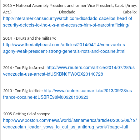
2015 – National Assembly President and former Vice President, Capt. (Army,
Act.) Diosdado Cabello:
http://interamericansecuritywatch.com/diosdado-cabellos-head-of-
security-defects-to-the-u-s-and-accuses-him-of-narcotrafficking/
2014 - Drugs and the military:
http://www.thedailybeast.com/articles/2014/04/14/venezuela-s-
agony-weak-president-strong-generals-riots-and-cocaine.html
http://www.reuters.com/article/2014/07/28/us-
2014 - Too Big to Arrest:
venezuela-usa-arrest-idUSKBN0FW0QX20140728
http://www.reuters.com/article/2013/09/23/us-
2013 - Too Big to Hide:
france-cocaine-idUSBRE98M00920130923
2005 Getting rid of snoops:
http://www.boston.com/news/world/latinamerica/articles/2005/08/19/
venezuelan_leader_vows_to_cut_us_antidrug_work/?page=full