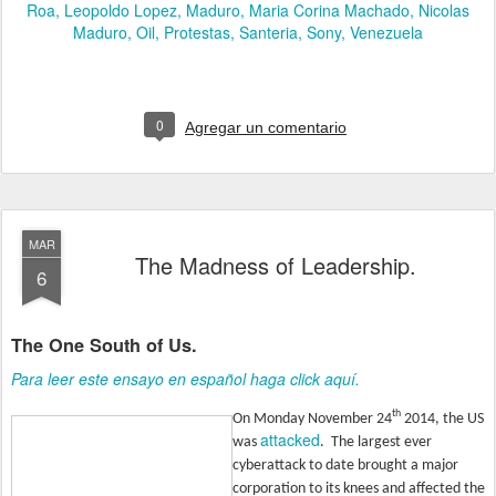
Roa
Leopoldo Lopez
Maduro
Maria Corina Machado
Nicolas
Maduro
Oil
Protestas
Santeria
Sony
Venezuela
0
Agregar un comentario
MAR
The Madness of Leadership.
6
The One South of Us.
Para leer este ensayo en español haga click aquí.
th
On Monday November 24
2014, the US
attacked
was
.
The largest ever
cyberattack to date brought a major
corporation to its knees and affected the