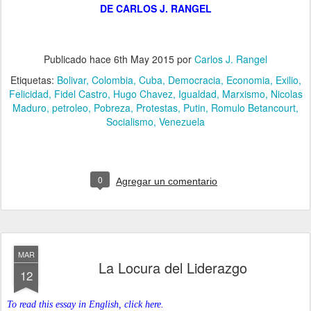
DE CARLOS J. RANGEL
Publicado hace
6th May 2015
por
Carlos J. Rangel
Etiquetas:
Bolivar
Colombia
Cuba
Democracia
Economia
Exilio
Felicidad
Fidel Castro
Hugo Chavez
Igualdad
Marxismo
Nicolas
Maduro
petroleo
Pobreza
Protestas
Putin
Romulo Betancourt
Socialismo
Venezuela
0
Agregar un comentario
MAR
La Locura del Liderazgo
12
To read this essay in English, click here.