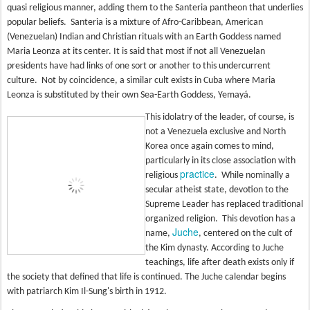
quasi religious manner, adding them to the Santeria pantheon that underlies
popular beliefs. Santeria is a mixture of Afro-Caribbean, American
(Venezuelan) Indian and Christian rituals with an Earth Goddess named
Maria Leonza at its center. It is said that most if not all Venezuelan
presidents have had links of one sort or another to this undercurrent
culture. Not by coincidence, a similar cult exists in Cuba where Maria
Leonza is substituted by their own Sea-Earth Goddess, Yemayá.
This idolatry of the leader, of course, is
not a Venezuela exclusive and North
Korea once again comes to mind,
particularly in its close association with
practice
religious
. While nominally a
secular atheist state, devotion to the
Supreme Leader has replaced traditional
organized religion. This devotion has a
Juche
name,
, centered on the cult of
the Kim dynasty. According to Juche
teachings, life after death exists only if
the society that defined that life is continued. The Juche calendar begins
with patriarch Kim Il-Sung's birth in 1912.