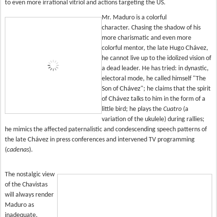
to even more irrational vitriol and actions targeting the US.
Mr. Maduro is a colorful
character. Chasing the shadow of his
more charismatic and even more
colorful mentor, the late Hugo
Ch
á
vez
,
he cannot live up to the idolized vision of
a dead leader. He has tried: in dynastic,
electoral mode, he called himself "The
Son of
Ch
á
vez
"; he claims that the spirit
of
Ch
á
vez
talks to him in the form of a
little bird; he plays the
Cuatro
(a
variation of the ukulele) during rallies;
he mimics the affected paternalistic and condescending speech patterns of
the late
Ch
á
vez
in press conferences and intervened TV programming
(
cadenas
).
The nostalgic view
of the Chavistas
will always render
Maduro as
inadequate.