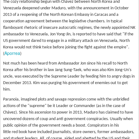
The cozy relationship begun with Chávez between North Korea and
Venezuela deepened under Maduro, with the announcement in October
2013 of a reopening of the North Korean Embassy in Caracas and a
cooperation agreement between the legislative chambers. In typical
flamboyant rhetoric of insecure autocratic regimes, the newly appointed NK
ambassador to Venezuela, Jon Yong-Jin, is reported to have said that "if the
US government dared to engage in a military attack on Venezuela, North
Korea would not think twice before joining the fight against the empire".
Aporrea
(
)
Not much has been heard from Ambassador Jon since his recall to North
Korea after his brother in law Jang Sung-Taek, who was also Kim Jong-Un's
uncle, was executed by the Supreme Leader by feeding him to angry dogs in
December 2013. Kim was purging his government of enemies out to get
him.
Paranoia, imagined plots and savage repression come with the unbridled
actions of the "supreme" be it Leader or Commander (as in the case of
Chávez). Since his ascension to power in 2013, Maduro has claimed to have
uncovered dozens of coup and anti government conspiracies. Usually when
public opinion of the government needs a boost. Conspirators in his
little red book have included journalists, store owners, former ambassadors,
and student leaders. All, of course, aided and abetted by the US and their