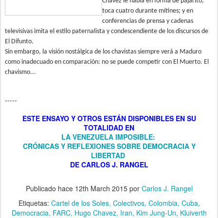
Chávez le habla en forma de pajarito;
toca cuatro durante mítines; y en
conferencias de prensa y cadenas
televisivas imita el estilo paternalista y condescendiente de los discursos de
El Difunto.
Sin embargo, la visión nostálgica de los chavistas siempre verá a Maduro
como inadecuado en comparación: no se puede competir con El Muerto. El
chavismo...
-----
ESTE ENSAYO Y OTROS
ESTÁN DISPONIBLES
EN SU
TOTALIDAD EN
LA VENEZUELA IMPOSIBLE:
CRÓNICAS Y REFLEXIONES SOBRE DEMOCRACIA Y
LIBERTAD
DE CARLOS J. RANGEL
Publicado hace
12th March 2015
por
Carlos J. Rangel
Etiquetas:
Cartel de los Soles
Colectivos
Colombia
Cuba
Democracia
FARC
Hugo Chavez
Iran
Kim Jung-Un
Kluiverth