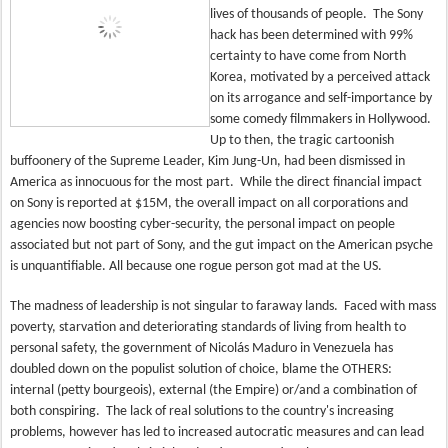
lives of thousands of people.
The Sony
hack has been determined with 99%
certainty to have come from North
Korea, motivated by a perceived attack
on its arrogance and self-importance by
some comedy filmmakers in Hollywood.
Up to then, the tragic cartoonish
buffoonery of the Supreme Leader, Kim Jung-Un, had been dismissed in
America as innocuous for the most part. While the direct financial impact
on Sony is reported at $15M, the overall impact on all corporations and
agencies now boosting cyber-security, the personal impact on people
associated but not part of Sony, and the gut impact on the American psyche
is unquantifiable. All because one rogue person got mad at the US.
The madness of leadership is not singular to faraway lands.
Faced with mass
poverty, starvation and deteriorating standards of living from health to
personal safety, the government of Nicol
á
s Maduro in Venezuela has
doubled down on the populist solution of choice, blame the OTHERS:
internal (petty bourgeois), external (the Empire) or/and a combination of
both conspiring. The lack of real solutions to the country's increasing
problems, however has led to increased autocratic measures and can lead