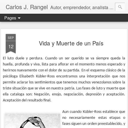
Carlos J. Rangel
Autor, emprendedor, analista económico y político. Artículos y Ensayos, tanto en español como en inglés, sobre la condición de Venezuela y otros temas de interés internacional.
Pages
SEP
Vida y Muerte de un País
12
El luto duele y perdura. Cuando un ser querido se va siempre queda la
huella, profunda y viva, lista para aflorar en el momento menos esperado y
herirnos nuevamente con el dolor de su partida. En el esquema clásico de la
psicóloga Elisabeth Kübler-Ross encontramos una interpretación que nos
permite aclarar los sentimientos que tenemos muchos venezolanos sobre la
triste situación que se vive en nuestra patria. Las fases de luto y muerte que
ella cataloga son: Negación, enojo, negociación, depresión y aceptación.
Aceptación del resultado final.
Aun cuando Kübler-Ross establece que
no necesariamente estas etapas o
fases siguen un orden preestablecido, y